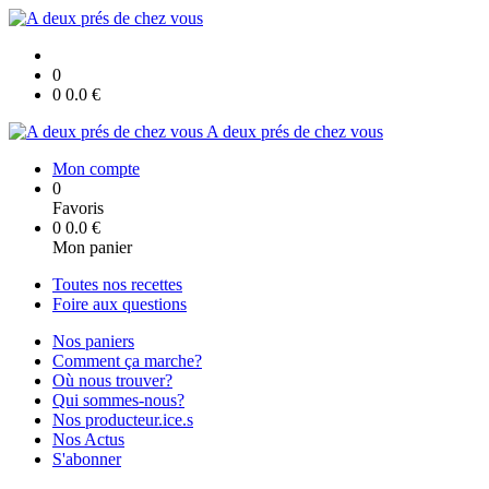
0
0
0.0
€
A deux prés de chez vous
Mon compte
0
Favoris
0
0.0
€
Mon panier
Toutes nos recettes
Foire aux questions
Nos paniers
Comment ça marche?
Où nous trouver?
Qui sommes-nous?
Nos producteur.ice.s
Nos Actus
S'abonner