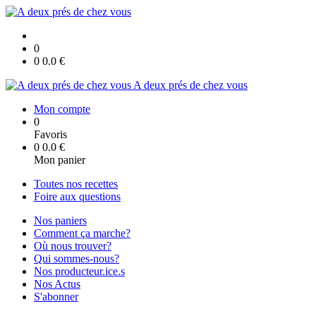
0
0
0.0
€
A deux prés de chez vous
Mon compte
0
Favoris
0
0.0
€
Mon panier
Toutes nos recettes
Foire aux questions
Nos paniers
Comment ça marche?
Où nous trouver?
Qui sommes-nous?
Nos producteur.ice.s
Nos Actus
S'abonner