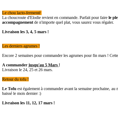
Le chou lacto-fermenté
La choucroute d'Elodie revient en commande. Parfait pour faire
le pl
accompagnement
de n'importe quel plat, vous saurez vous régaler.
Livraison l
es 3, 4, 5 mars
!
Les derniers agrumes !
Encore 2 semaines pour commander les agrumes pour fin mars ! Cette 
A commander
jusqu'au 5 Mars
!
Livraison le 24, 25 et 26 mars.
Retour du tofu !
Le Tofu
est également à commander avant la semaine prochaine, au m
baissé le mois dernier :)
Livraison l
es 11, 12, 17 mars
!