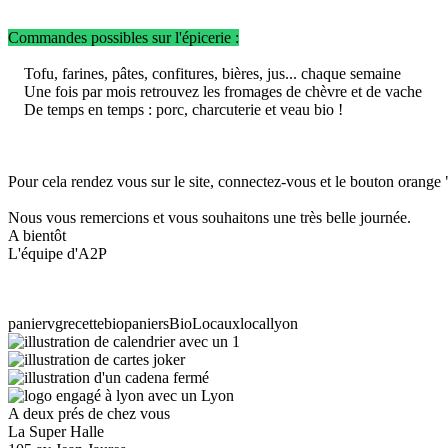
Commandes possibles sur l'épicerie :
Tofu, farines, pâtes, confitures, bières, jus... chaque semaine
Une fois par mois retrouvez les fromages de chèvre et de vache
De temps en temps : porc, charcuterie et veau bio !
Pour cela rendez vous sur le site, connectez-vous et le bouton orange "
Nous vous remercions et vous souhaitons une très belle journée.
A bientôt
L'équipe d'A2P
panier
vg
recette
bio
paniersBioLocaux
local
lyon
A deux prés de chez vous
La Super Halle