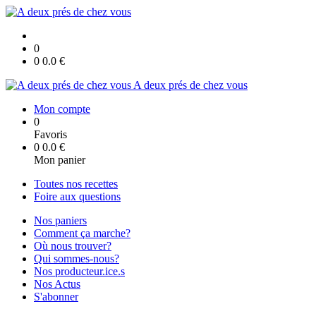
0
0
0.0
€
A deux prés de chez vous
Mon compte
0
Favoris
0
0.0
€
Mon panier
Toutes nos recettes
Foire aux questions
Nos paniers
Comment ça marche?
Où nous trouver?
Qui sommes-nous?
Nos producteur.ice.s
Nos Actus
S'abonner