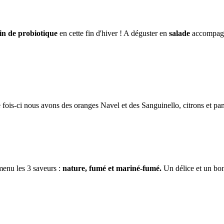
ein de probiotique
en cette fin d'hiver ! A déguster en
salade
accompagn
fois-ci nous avons des oranges Navel et des Sanguinello, citrons et p
enu les 3 saveurs :
nature, fumé et mariné-fumé.
Un délice et un bon 