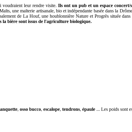
i voudraient leur rendre visite.
Ils ont un pub et un espace concert/
 Malts, une malterie artisanale, bio et indépendante basée dans la Drô
alement de La Houf, une houblonnière Nature et Progrès située dans le
 la bière sont issus de l'agriculture biologique.
lanquette
,
osso bucco
,
escalope
,
tendrons
,
épaule
... Les poids sont e