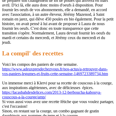
de préparer son changement de lot de poules qui arrivera en mars
avril. D'ici là, elle aura donc moins d'oeufs à disposition. Pour
fournir les oeufs de vos abonnements, elle a demandé, en accord
avec l'association, à un autre éleveur, Jérémy Mazenod, à Saint
romain en jarez, qui élève 450 poules en bio également. Pour la petit
histoire, on avait pensé à lui avant de proposer à Laura de nous
fournir les oeufs. C'est donc en toute transparence que cette
transition s'opère. Normalement, Laura devrait fournir les oeufs du
mardi et certains du mercredi, et Jérémy ceux du mercredi et du
jeudi.
La compil' des recettes
Voici les compos des paniers de cette semaine.
https://www.
adeuxpresdechezvous.fr/nos-
actus/a-retrouver-dans-
vos-
paniers-legumes-et-fruits-
cette-semaine-1469723389734.
htm
Un immense merci à Klervi pour sa recette de couscous à la courge,
aux inspirations algériennes, avec de délicieuses épices.
https://lacasbahdesdelices.com/2013-12-berboucha-kabouya-
couscous-a-la-courge/amp/
Si vous aussi vous avez une recette fétiche que vous voulez partager,
c'est l'occasion!
Sinon, en restant sur la courge, un combo gagnant de gratin
dauphinois aux pommes de terre et à la courge.