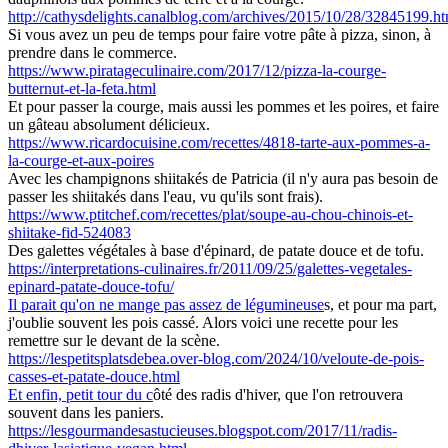
http://cathysdelights.canalblog.com/archives/2015/10/28/32845199.ht
Si vous avez un peu de temps pour faire votre pâte à pizza, sinon, à
prendre dans le commerce.
https://www.piratageculinaire.com/2017/12/pizza-la-courge-
butternut-et-la-feta.html
Et pour passer la courge, mais aussi les pommes et les poires, et faire
un gâteau absolument délicieux.
https://www.ricardocuisine.com/recettes/4818-tarte-aux-pommes-a-
la-courge-et-aux-poires
Avec les champignons shiitakés de Patricia (il n'y aura pas besoin de
passer les shiitakés dans l'eau, vu qu'ils sont frais).
https://www.ptitchef.com/recettes/plat/soupe-au-chou-chinois-et-
shiitake-fid-524083
Des galettes végétales à base d'épinard, de patate douce et de tofu.
https://interpretations-culinaires.fr/2011/09/25/galettes-vegetales-
epinard-patate-douce-tofu/
Il parait qu'on ne mange pas assez de légumineuse
s, et pour ma part,
j'oublie souvent les pois cassé. Alors voici une recette pour les
remettre sur le devant de la scène.
https://lespetitsplatsdebea.over-blog.com/2024/10/veloute-de-pois-
casses-et-patate-douce.html
Et enfin, petit tour du c
ôté des radis d'hiver, que l'on retrouvera
souvent dans les paniers.
https://lesgourmandesastucieuses.blogspot.com/2017/11/radis-