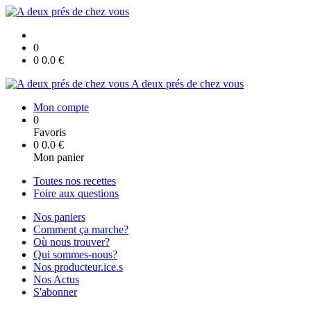
0
0
0.0
€
A deux prés de chez vous
Mon compte
0
Favoris
0
0.0
€
Mon panier
Toutes nos recettes
Foire aux questions
Nos paniers
Comment ça marche?
Où nous trouver?
Qui sommes-nous?
Nos producteur.ice.s
Nos Actus
S'abonner