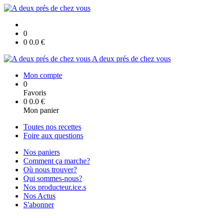
0
0
0.0
€
A deux prés de chez vous
Mon compte
0
Favoris
0
0.0
€
Mon panier
Toutes nos recettes
Foire aux questions
Nos paniers
Comment ça marche?
Où nous trouver?
Qui sommes-nous?
Nos producteur.ice.s
Nos Actus
S'abonner