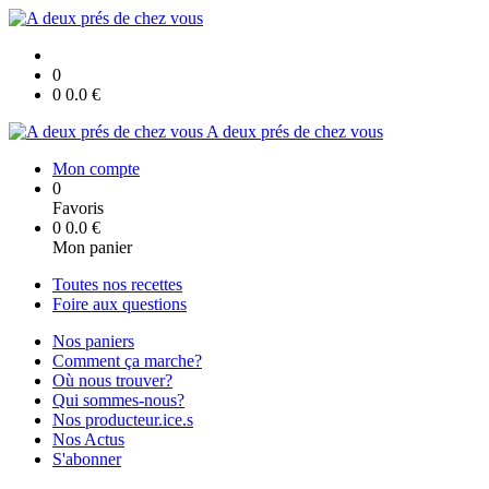
0
0
0.0
€
A deux prés de chez vous
Mon compte
0
Favoris
0
0.0
€
Mon panier
Toutes nos recettes
Foire aux questions
Nos paniers
Comment ça marche?
Où nous trouver?
Qui sommes-nous?
Nos producteur.ice.s
Nos Actus
S'abonner