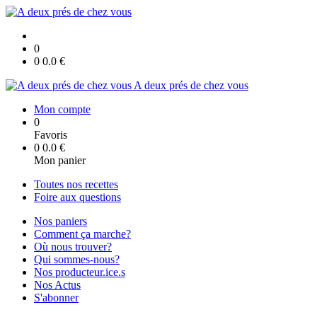
0
0
0.0
€
A deux prés de chez vous
Mon compte
0
Favoris
0
0.0
€
Mon panier
Toutes nos recettes
Foire aux questions
Nos paniers
Comment ça marche?
Où nous trouver?
Qui sommes-nous?
Nos producteur.ice.s
Nos Actus
S'abonner