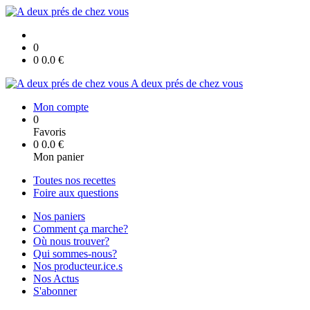
0
0
0.0
€
A deux prés de chez vous
Mon compte
0
Favoris
0
0.0
€
Mon panier
Toutes nos recettes
Foire aux questions
Nos paniers
Comment ça marche?
Où nous trouver?
Qui sommes-nous?
Nos producteur.ice.s
Nos Actus
S'abonner