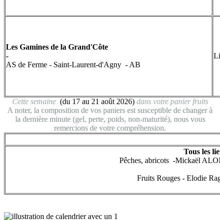
Les Gamines de la Grand'Côte
-
L
AS de Ferme - Saint-Laurent-d'Agny - AB
Cette semaine
(du 17 au 21 août 2026)
dans votr
e panier fruits
A noter, la composition de vos paniers est susceptible de changer à
la dernière minute (gel, perte, poids, non-maturité), nous vous
remercions de votre compréhension.
Tous les li
Pêches, abricots -Mickaël 
Fruits Rouges - Elodie Rag