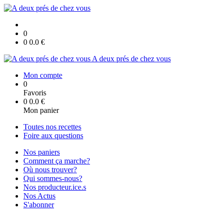
0
0
0.0
€
A deux prés de chez vous
Mon compte
0
Favoris
0
0.0
€
Mon panier
Toutes nos recettes
Foire aux questions
Nos paniers
Comment ça marche?
Où nous trouver?
Qui sommes-nous?
Nos producteur.ice.s
Nos Actus
S'abonner